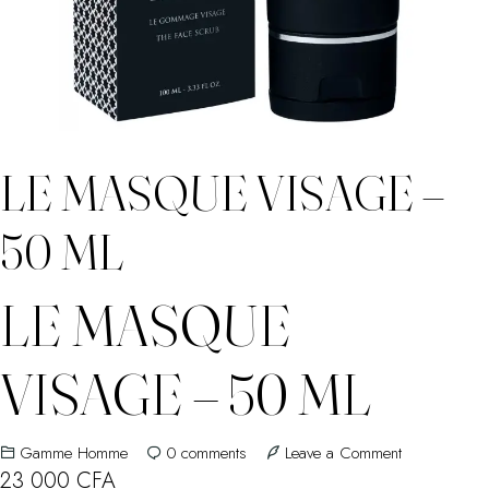
LE MASQUE VISAGE –
50 ML
LE MASQUE
VISAGE – 50 ML
on
Gamme Homme
0
comments
Leave a Comment
Le
23 000
CFA