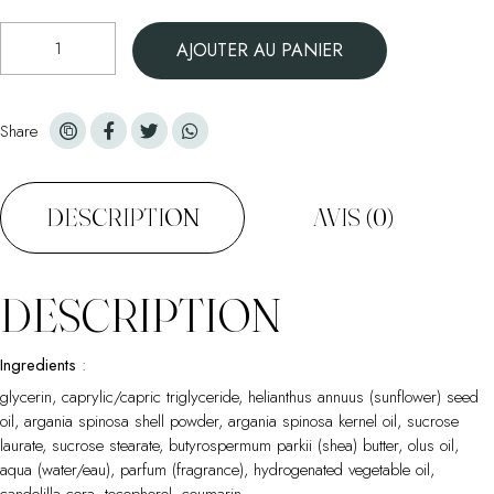
quantité
AJOUTER AU PANIER
de
Le
Masque
visage
Share
-
50
ml
DESCRIPTION
AVIS (0)
DESCRIPTION
Ingredients
:
glycerin, caprylic/capric triglyceride, helianthus annuus (sunflower) seed
oil, argania spinosa shell powder, argania spinosa kernel oil, sucrose
laurate, sucrose stearate, butyrospermum parkii (shea) butter, olus oil,
aqua (water/eau), parfum (fragrance), hydrogenated vegetable oil,