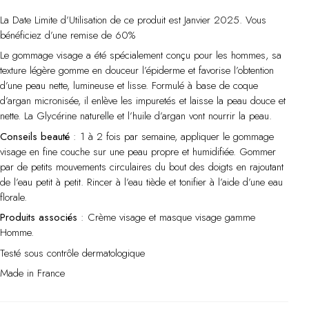
Masque
La Date Limite d’Utilisation de ce produit est Janvier 2025. Vous
visage
bénéficiez d’une remise de 60%
–
50
Le gommage visage a été spécialement conçu pour les hommes, sa
ml
texture légère gomme en douceur l’épiderme et favorise l’obtention
d’une peau nette, lumineuse et lisse. Formulé à base de coque
d’argan micronisée, il enlève les impuretés et laisse la peau douce et
nette. La Glycérine naturelle et l’huile d’argan vont nourrir la peau.
Conseils beauté
: 1 à 2 fois par semaine, appliquer le gommage
visage en fine couche sur une peau propre et humidifiée. Gommer
par de petits mouvements circulaires du bout des doigts en rajoutant
de l’eau petit à petit. Rincer à l’eau tiède et tonifier à l’aide d’une eau
florale.
Produits associés
: Crème visage et masque visage gamme
Homme.
Testé sous contrôle dermatologique
Made in France