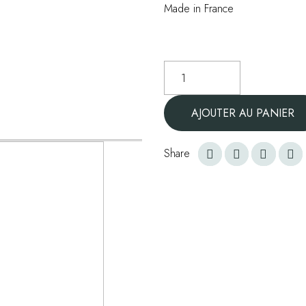
Made in France
quantité
de
Le
AJOUTER AU PANIER
gommage
visage
-
Share
50
ml