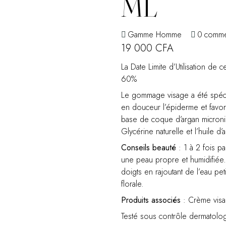
ML
Gamme Homme
0
comme
19 000
CFA
La Date Limite d’Utilisation de
60%
Le gommage visage a été spéc
en douceur l’épiderme et favori
base de coque d’argan micronisé
Glycérine naturelle et l’huile d’
Conseils beauté
: 1 à 2 fois p
une peau propre et humidifiée
doigts en rajoutant de l’eau petit
florale.
Produits associés
: Crème vis
Testé sous contrôle dermatolo