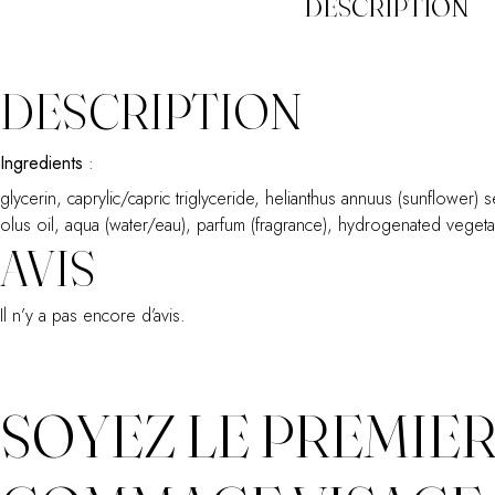
DESCRIPTION
DESCRIPTION
Ingredients
:
glycerin, caprylic/capric triglyceride, helianthus annuus (sunflower)
olus oil, aqua (water/eau), parfum (fragrance), hydrogenated vegetab
AVIS
Il n’y a pas encore d’avis.
SOYEZ LE PREMIER 