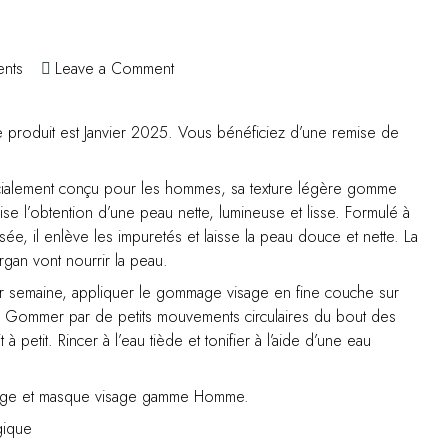
on
nts
Leave a Comment
Le
gommage
 ce produit est Janvier 2025. Vous bénéficiez d’une remise de
visage
–
50
ialement conçu pour les hommes, sa texture légère gomme
ml
se l’obtention d’une peau nette, lumineuse et lisse. Formulé à
e, il enlève les impuretés et laisse la peau douce et nette. La
argan vont nourrir la peau.
ar semaine, appliquer le gommage visage en fine couche sur
. Gommer par de petits mouvements circulaires du bout des
 à petit. Rincer à l’eau tiède et tonifier à l’aide d’une eau
age et masque visage gamme Homme.
gique