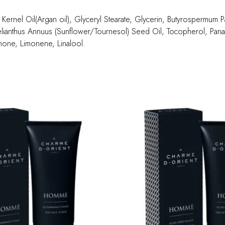
ernel Oil(Argan oil), Glyceryl Stearate, Glycerin, Butyrospermum Par
 Helianthus Annuus (Sunflower/Tournesol) Seed Oil, Tocopherol, Pan
onone, Limonene, Linalool.