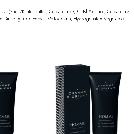
kii (Shea/Karité) Butter, Ceteareth-33, Cetyl Alcohol, Ceteareth-20,
ax Ginseng Root Extract, Maltodextrin, Hydrogenated Vegetable