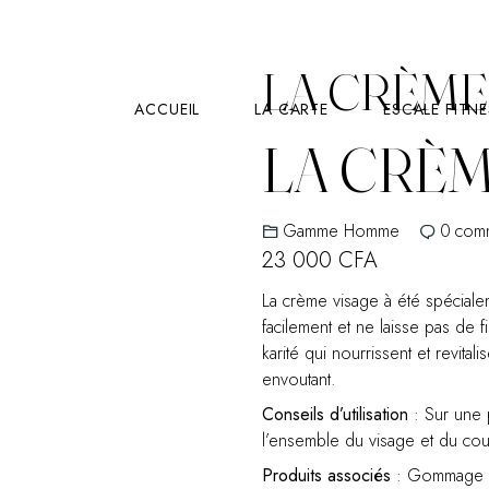
LA CRÈME 
ACCUEIL
LA CARTE
ESCALE FITN
LA CRÈM
Gamme Homme
0
com
23 000
CFA
La crème visage à été spéciale
facilement et ne laisse pas de 
karité qui nourrissent et revita
envoutant.
Conseils d’utilisation
: Sur une 
l’ensemble du visage et du cou
Produits associés
: Gommage v