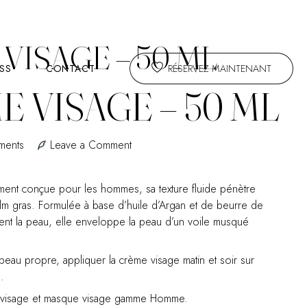
VISAGE – 50 ML
ESS
CONTACT
RÉSERVEZ MAINTENANT
E VISAGE – 50 ML
on
ments
Leave a Comment
La
crème
ment conçue pour les hommes, sa texture fluide pénètre
visage
film gras. Formulée à base d’huile d’Argan et de beurre de
–
lisent la peau, elle enveloppe la peau d’un voile musqué
50
ml
peau propre, appliquer la crème visage matin et soir sur
.
isage et masque visage gamme Homme.