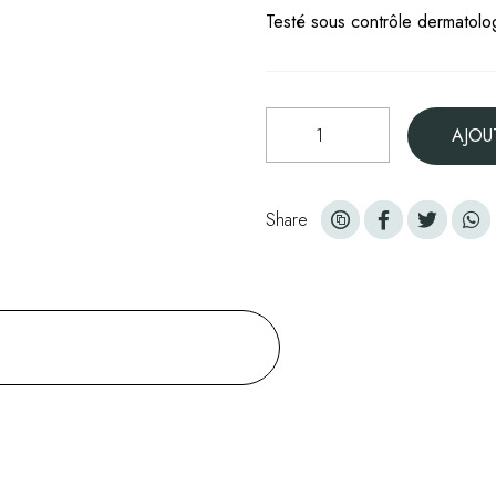
Testé sous contrôle dermatolo
quantité
AJOU
de
La
crème
Share
visage
-
50
ml