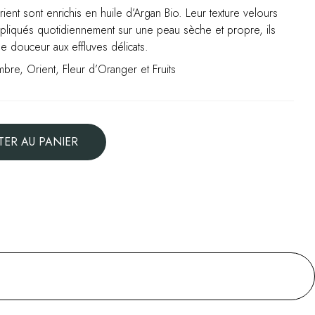
corporels
ient sont enrichis en huile d’Argan Bio. Leur texture velours
parfumés
pliqués quotidiennement sur une peau sèche et propre, ils
–
 douceur aux effluves délicats.
Flacon
pompe
bre, Orient, Fleur d’Oranger et Fruits
195ml
TER AU PANIER