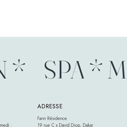
 *
SPA * M
ADRESSE
Fann Résidence
medi :
19 rue C x David Diop, Dakar