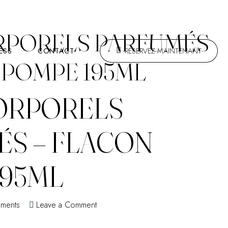
RPORELS PARFUMÉS
ESS
CONTACT
RÉSERVEZ MAINTENANT
 POMPE 195ML
CORPORELS
ÉS – FLACON
195ML
on
ments
Leave a Comment
Laits