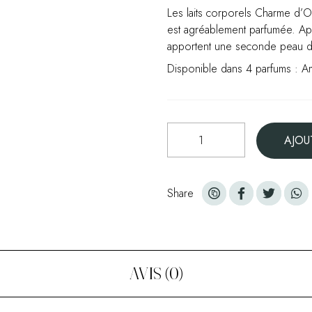
Les laits corporels Charme d’Or
est agréablement parfumée. Ap
apportent une seconde peau de
Disponible dans 4 parfums : Am
quantité
AJOU
de
Laits
corporels
Share
parfumés
-
Flacon
pompe
195ml
AVIS (0)