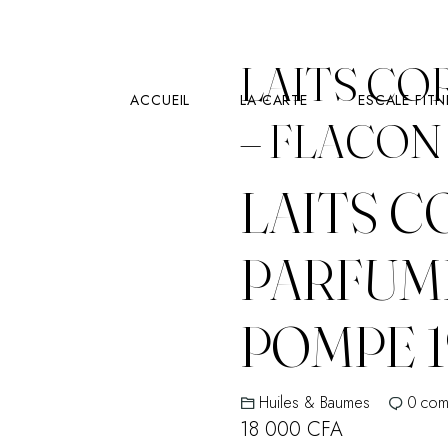
LAITS CO
ACCUEIL
LA CARTE
ESCALE FITN
– FLACON
LAITS 
PARFUM
POMPE 
Huiles & Baumes
0
com
18 000
CFA