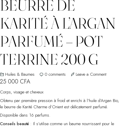
BEURRE DE
KARITÉ À L’ARGAN
PARFUMÉ – POT
TERRINE 200 G
on
Huiles & Baumes
0
comments
Leave a Comment
Beurre
25 000
CFA
de
Corps, visage et cheveux
karité
à
Obtenu par première pression à froid et enrichi à l’huile d’Argan Bio,
l’argan
le beurre de Karité Charme d’Orient est délicatement parfumé.
parfumé
Disponible dans 16 parfums.
–
Conseils beauté
: Il s’utilise comme un baume nourrissant pour le
Pot