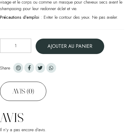
visage et le corps ou comme un masque pour cheveux secs avant le
terrine
shampooing pour leur redonner éclat et vie.
200
g
Précautions d’emploi
: Eviter le contour des yeux. Ne pas avaler.
quantité
AJOUTER AU PANIER
de
Beurre
de
karité
Share
à
l'argan
parfumé
AVIS (0)
-
Pot
terrine
AVIS
200
g
Il n’y a pas encore d’avis.