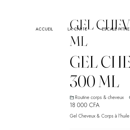
GEL CHEV
ACCUEIL
LA CARTE
ESCALE FITN
ML
GEL CH
300 ML
Routine corps & cheveux
18 000
CFA
Gel Cheveux & Corps à l’huile 