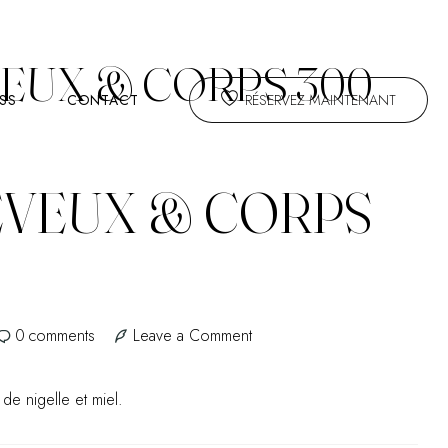
EUX & CORPS 300
ESS
CONTACT
RÉSERVEZ MAINTENANT
EVEUX & CORPS
on
0
comments
Leave a Comment
Gel
Cheveux
de nigelle et miel.
&
Corps