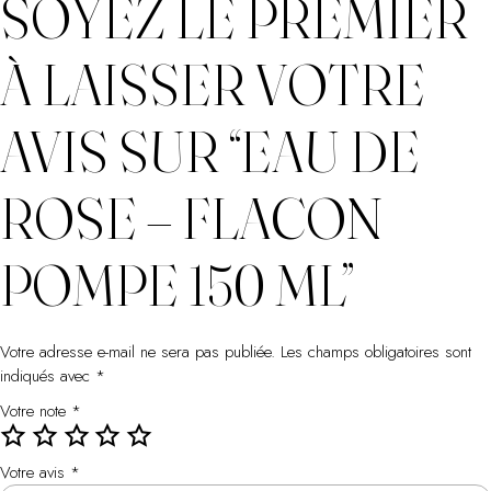
SOYEZ LE PREMIER
À LAISSER VOTRE
AVIS SUR “EAU DE
ROSE – FLACON
POMPE 150 ML”
Votre adresse e-mail ne sera pas publiée.
Les champs obligatoires sont
indiqués avec
*
Votre note
*
Votre avis
*