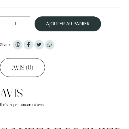
quantité
AJOUTER AU PANIER
de
Eau
de
Rose
Share
-
Flacon
Pompe
AVIS (0)
150
ml
AVIS
Il n’y a pas encore d’avis.