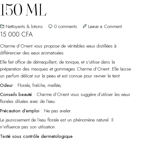
150 ML
on
Nettoyants & lotions
0
comments
Leave a Comment
Eau
15 000
CFA
de
Charme d’Orient vous propose de véritables eaux distillées à
Rose
différencier des eaux aromatisées.
–
Flacon
Elle fait office de démaquillant, de tonique, et s’utilise dans la
Pompe
préparation des masques et gommages Charme d’Orient. Elle laisse
150
un parfum délicat sur la peau et est connue pour raviver le teint.
ml
Odeur
: Florale, fraîche, miellée,
Conseils beauté
: Charme d’Orient vous suggère d’utiliser les eaux
florales diluées avec de l’eau.
Précaution d’emploi
: Ne pas avaler.
Le jaunissement de l’eau florale est un phénomène naturel. Il
n’influence pas son utilisation.
Testé sous contrôle dermatologique