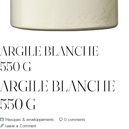
ARGILE BLANCHE
550 G
ARGILE BLANCHE
550 G
Masques & enveloppements
0
comments
on
Leave a Comment