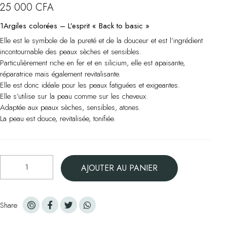
Argile
25 000
CFA
blanche
1Argiles colorées – L’esprit « Back to basic »
550
g
Elle est le symbole de la pureté et de la douceur et est l’ingrédient
incontournable des peaux sèches et sensibles.
Particulièrement riche en fer et en silicium, elle est apaisante,
réparatrice mais également revitalisante.
Elle est donc idéale pour les peaux fatiguées et exigeantes.
Elle s’utilise sur la peau comme sur les cheveux.
Adaptée aux peaux sèches, sensibles, atones.
La peau est douce, revitalisée, tonifiée.
quantité
AJOUTER AU PANIER
de
Argile
blanche
550
Share
g