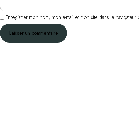
Enregistrer mon nom, mon e-mail et mon site dans le navigateu
NAVIGATION
DE
L’ARTICLE