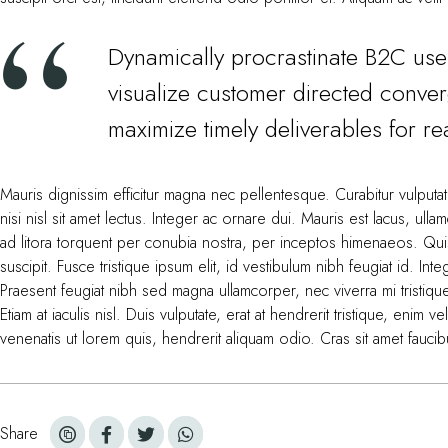
Dynamically procrastinate B2C users
visualize customer directed conver
maximize timely deliverables for r
Mauris dignissim efficitur magna nec pellentesque. Curabitur vulputa
nisi nisl sit amet lectus. Integer ac ornare dui. Mauris est lacus, ullam
ad litora torquent per conubia nostra, per inceptos himenaeos. Qu
suscipit. Fusce tristique ipsum elit, id vestibulum nibh feugiat id. I
Praesent feugiat nibh sed magna ullamcorper, nec viverra mi tristique
Etiam at iaculis nisl. Duis vulputate, erat at hendrerit tristique, enim
venenatis ut lorem quis, hendrerit aliquam odio. Cras sit amet faucib
Share