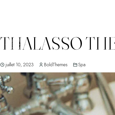
THALASSO THE
Skip
to
content
juillet 10, 2023
BoldThemes
Spa