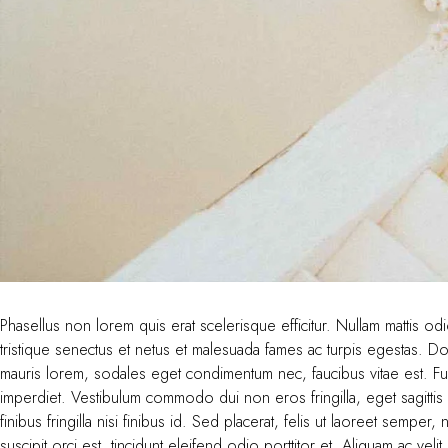
Phasellus non lorem quis erat scelerisque efficitur. Nullam mattis o
tristique senectus et netus et malesuada fames ac turpis egestas. Do
mauris lorem, sodales eget condimentum nec, faucibus vitae est. Fus
imperdiet. Vestibulum commodo dui non eros fringilla, eget sagittis 
finibus fringilla nisi finibus id. Sed placerat, felis ut laoreet semper,
suscipit orci est, tincidunt eleifend odio porttitor et. Aliquam ac vel