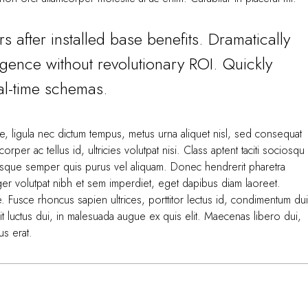
 after installed base benefits. Dramatically
gence without revolutionary ROI. Quickly
eal-time schemas.
te, ligula nec dictum tempus, metus urna aliquet nisl, sed consequat
corper ac tellus id, ultricies volutpat nisi. Class aptent taciti sociosqu
isque semper quis purus vel aliquam. Donec hendrerit pharetra
nteger volutpat nibh et sem imperdiet, eget dapibus diam laoreet.
. Fusce rhoncus sapien ultrices, porttitor lectus id, condimentum dui
 velit luctus dui, in malesuada augue ex quis elit. Maecenas libero dui,
us erat.