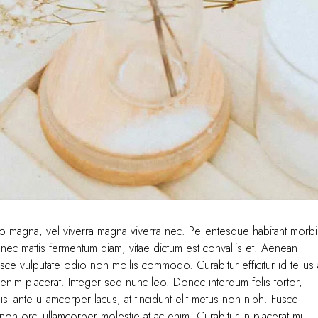
dio magna, vel viverra magna viverra nec. Pellentesque habitant morbi
nec mattis fermentum diam, vitae dictum est convallis et. Aenean
ce vulputate odio non mollis commodo. Curabitur efficitur id tellus 
enim placerat. Integer sed nunc leo. Donec interdum felis tortor,
 nisi ante ullamcorper lacus, at tincidunt elit metus non nibh. Fusce
it non orci ullamcorper molestie at ac enim. Curabitur in placerat mi.