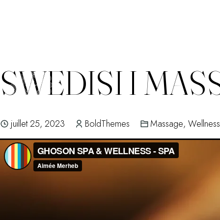
SWEDISH MAS
Skip
to
content
juillet 25, 2023
BoldThemes
Massage
,
Wellness