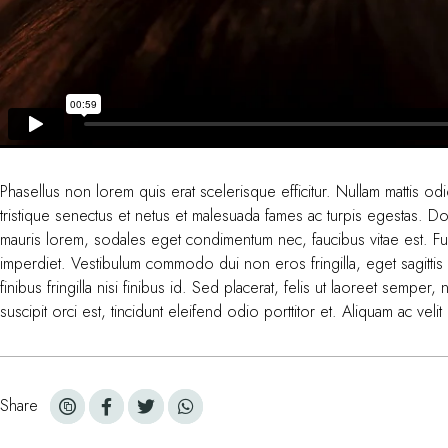
Phasellus non lorem quis erat scelerisque efficitur. Nullam mattis o
tristique senectus et netus et malesuada fames ac turpis egestas. Do
mauris lorem, sodales eget condimentum nec, faucibus vitae est. Fus
imperdiet. Vestibulum commodo dui non eros fringilla, eget sagittis 
finibus fringilla nisi finibus id. Sed placerat, felis ut laoreet semper,
suscipit orci est, tincidunt eleifend odio porttitor et. Aliquam ac vel
Share