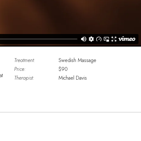
Treatment:
Swedish Massage
Price:
$90
at
Therapist:
Michael Davis